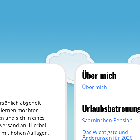
Über mich
Über mich
ersönlich abgeholt
Urlaubsbetreuun
n lernen möchten.
n und sich in eines
Saarninchen-Pension
rversand an. Hierbei
Das Wichtigste und
 mit hohen Auflagen,
Änderungen für 2026