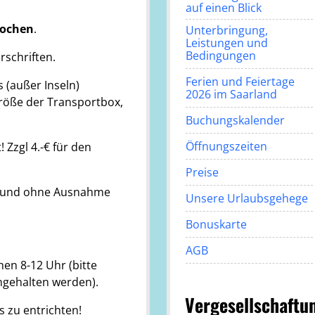
auf einen Blick
Wochen
.
Unterbringung,
Leistungen und
Bedingungen
schriften.
Ferien und Feiertage
 (außer Inseln)
2026 im Saarland
 Größe der Transportbox,
Buchungskalender
Öffnungszeiten
 Zzgl 4.-€ für den
Preise
ne und ohne Ausnahme
Unsere Urlaubsgehege
Bonuskarte
AGB
hen 8-12 Uhr (bitte
ingehalten werden).
Vergesellschaftu
 zu entrichten!